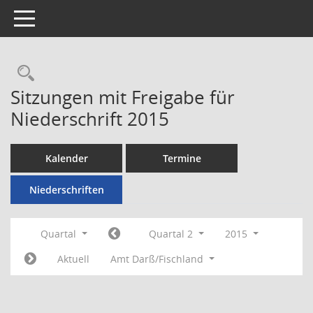
Toggle navigation
Rechercheauswahl
Sitzungen mit Freigabe für
Niederschrift 2015
Kalender
Termine
Niederschriften
Quartal
Quartal 2
2015
Aktuell
Amt Darß/Fischland