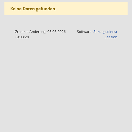
Keine Daten gefunden.
Letzte Änderung: 05.08.2026
Software:
Sitzungsdienst
(Wird in
19:03:28
Session