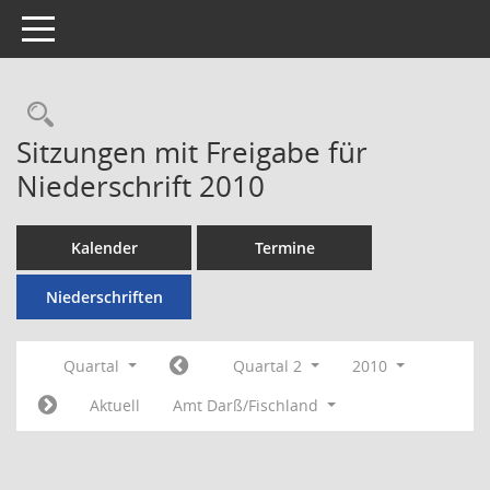
Toggle navigation
Rechercheauswahl
Sitzungen mit Freigabe für
Niederschrift 2010
Kalender
Termine
Niederschriften
Quartal
Quartal 2
2010
Aktuell
Amt Darß/Fischland