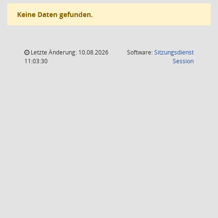
Keine Daten gefunden.
Letzte Änderung: 10.08.2026
Software:
Sitzungsdienst
(Wird in
11:03:30
Session