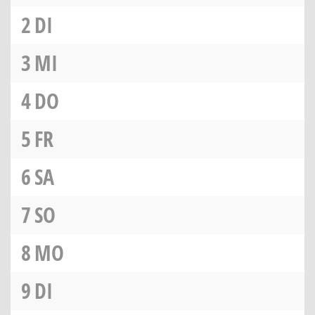
2
DI
3
MI
4
DO
5
FR
6
SA
7
SO
8
MO
9
DI