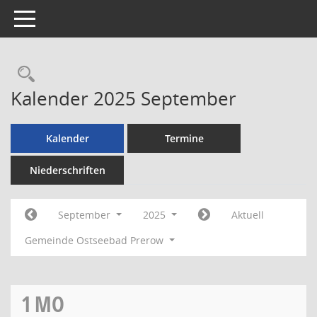
Toggle navigation
Rechercheauswahl
Kalender 2025 September
Kalender
Termine
Niederschriften
September
2025
Aktuell
Gemeinde Ostseebad Prerow
1
MO