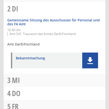
2
DI
Gemeinsame Sitzung des Ausschusses für Personal und
des FA Amt
16:30 Uhr
Amt D/F, Trauraum des Amtes Darß/Fischland
Amt Darß/Fischland
Bekanntmachung
3
MI
4
DO
5
FR