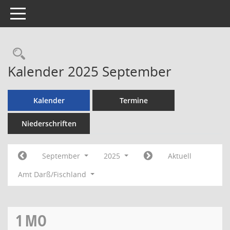
Toggle navigation
Rechercheauswahl
Kalender 2025 September
Kalender
Termine
Niederschriften
September
2025
Aktuell
Amt Darß/Fischland
1
MO