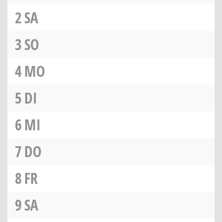
2
SA
3
SO
4
MO
5
DI
6
MI
7
DO
8
FR
9
SA