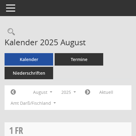
Toggle navigation
Rechercheauswahl
Kalender 2025 August
Kalender
Termine
Niederschriften
August
2025
Aktuell
Amt Darß/Fischland
1
FR