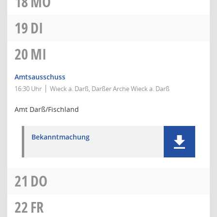
18
MO
19
DI
20
MI
Amtsausschuss
16:30 Uhr
Wieck a. Darß, Darßer Arche Wieck a. Darß
Amt Darß/Fischland
Bekanntmachung
21
DO
22
FR