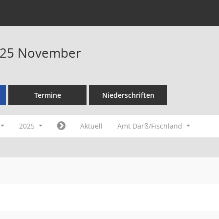
025 November
Termine
Niederschriften
2025
Aktuell
Amt Darß/Fischland