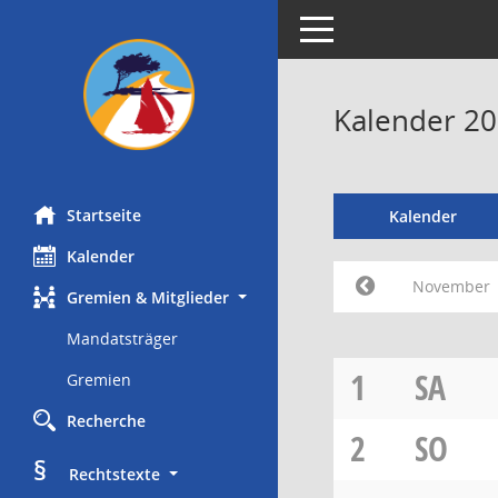
Toggle navigation
Kalender 2
Startseite
Kalender
Kalender
November
Gremien & Mitglieder
Mandatsträger
1
SA
Gremien
Recherche
2
SO
§
     Rechtstexte