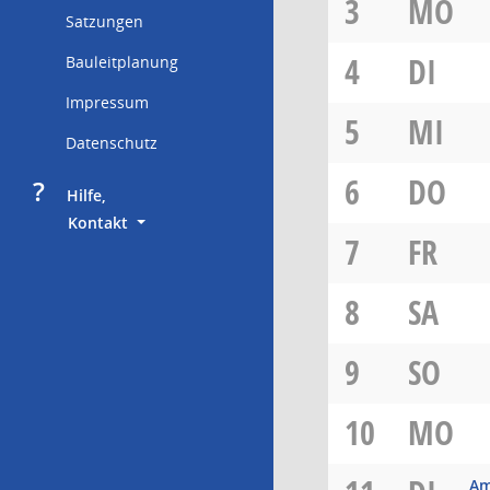
3
MO
Satzungen
4
DI
Bauleitplanung
Impressum
5
MI
Datenschutz
6
DO
?
     Hilfe,
        Kontakt
7
FR
8
SA
9
SO
10
MO
Am