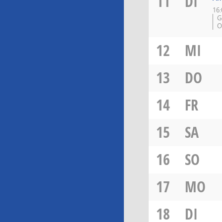
11
DI
16:
G
O
12
MI
13
DO
14
FR
15
SA
16
SO
17
MO
18
DI