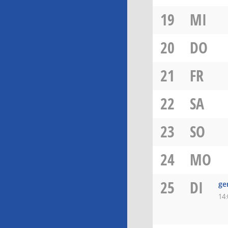
19
MI
20
DO
21
FR
22
SA
23
SO
24
MO
25
DI
ge
14: