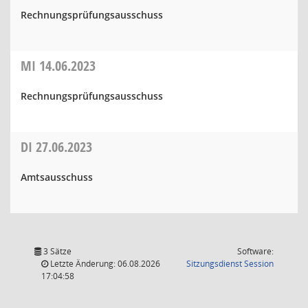
Rechnungsprüfungsausschuss
MI
14.06.2023
Rechnungsprüfungsausschuss
DI
27.06.2023
Amtsausschuss
3 Sätze
Software:
(Wird in
Letzte Änderung: 06.08.2026
Sitzungsdienst
Session
17:04:58