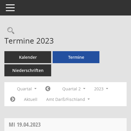
Toggle navigation
Rechercheauswahl
Termine 2023
Kalender
Termine
Niederschriften
Quartal
Quartal 2
2023
Aktuell
Amt Darß/Fischland
MI
19.04.2023