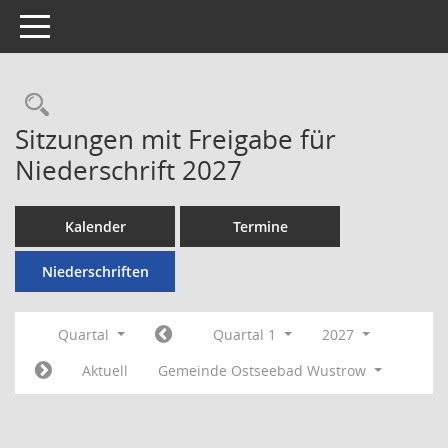
Toggle navigation
Rechercheauswahl
Sitzungen mit Freigabe für
Niederschrift 2027
Kalender
Termine
Niederschriften
Quartal
Quartal 1
2027
Aktuell
Gemeinde Ostseebad Wustrow