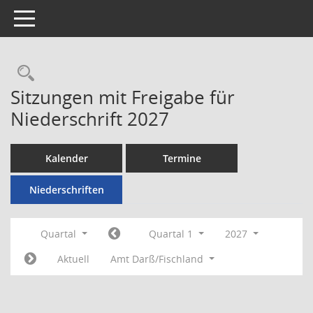
Toggle navigation
Rechercheauswahl
Sitzungen mit Freigabe für
Niederschrift 2027
Kalender
Termine
Niederschriften
Quartal
Quartal 1
2027
Aktuell
Amt Darß/Fischland