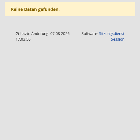
Keine Daten gefunden.
Letzte Änderung: 07.08.2026
Software:
Sitzungsdienst
(Wird in
17:03:50
Session