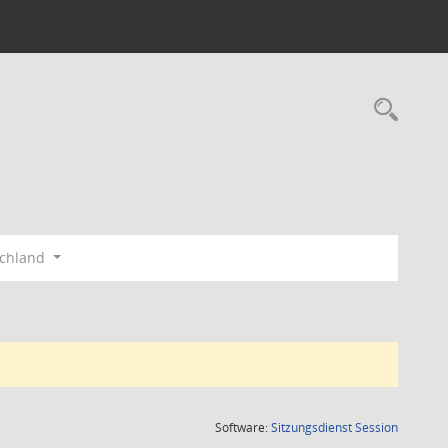
Rec
schland
(Wird in
Software:
Sitzungsdienst
Session