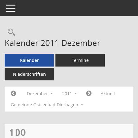
Toggle navigation
Rechercheauswahl
Kalender 2011 Dezember
Kalender
Termine
Niederschriften
Dezember
2011
Aktuell
Gemeinde Ostseebad Dierhagen
1
DO