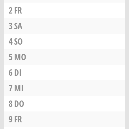
2
FR
3
SA
4
SO
5
MO
6
DI
7
MI
8
DO
9
FR