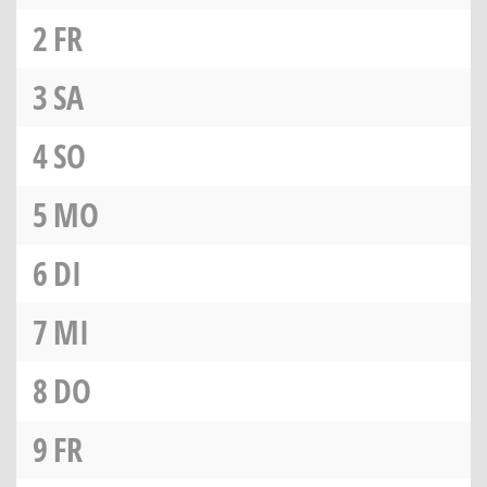
2
FR
3
SA
4
SO
5
MO
6
DI
7
MI
8
DO
9
FR