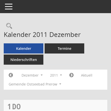
Toggle navigation
Rechercheauswahl
Kalender 2011 Dezember
Kalender
Termine
Niederschriften
Dezember
2011
Aktuell
Gemeinde Ostseebad Prerow
1
DO