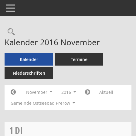
Toggle navigation
Rechercheauswahl
Kalender 2016 November
Kalender
Termine
Niederschriften
November
2016
Aktuell
Gemeinde Ostseebad Prerow
1
DI