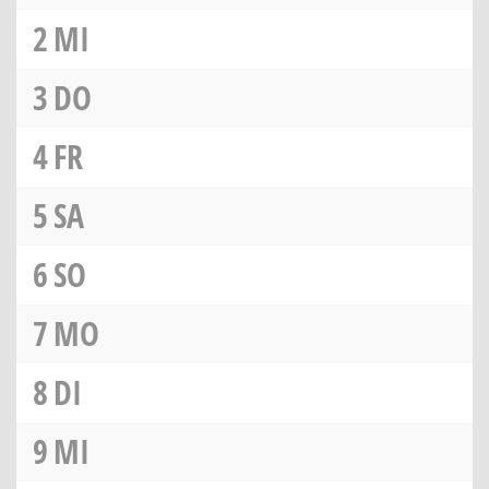
2
MI
3
DO
4
FR
5
SA
6
SO
7
MO
8
DI
9
MI