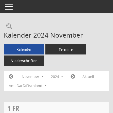
Toggle navigation
Rechercheauswahl
Kalender 2024 November
Kalender
Termine
Niederschriften
November
2024
Aktuell
Amt Darß/Fischland
1
FR