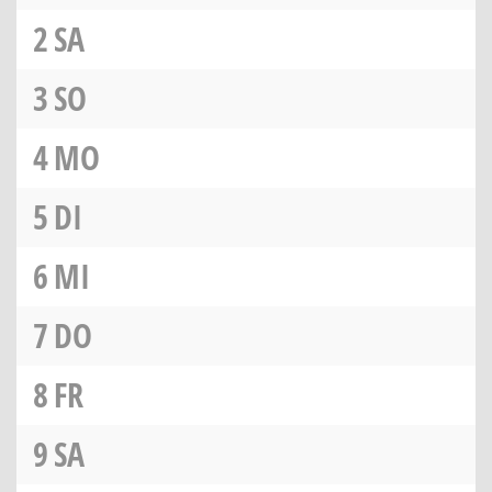
2
SA
3
SO
4
MO
5
DI
6
MI
7
DO
8
FR
9
SA