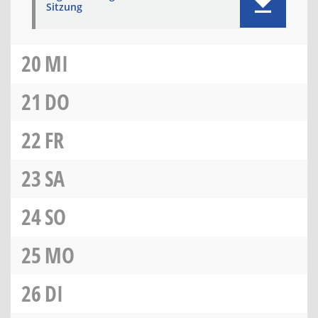
Sitzung
20
MI
21
DO
22
FR
23
SA
24
SO
25
MO
26
DI