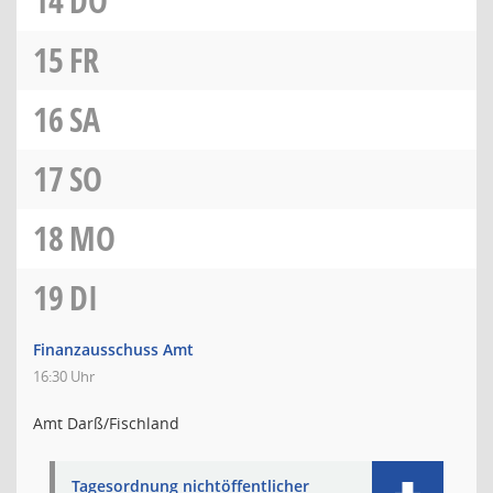
14
DO
15
FR
16
SA
17
SO
18
MO
19
DI
Finanzausschuss Amt
16:30 Uhr
Amt Darß/Fischland
Tagesordnung nichtöffentlicher