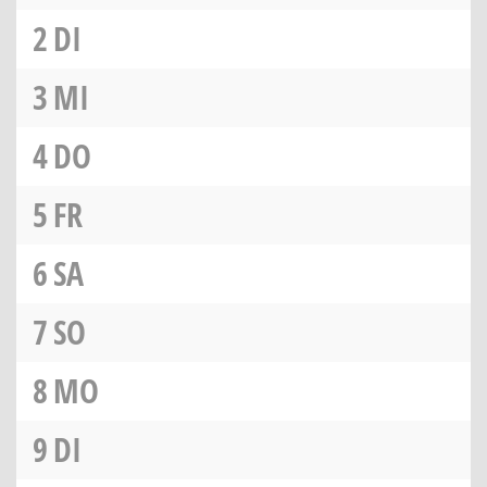
2
DI
3
MI
4
DO
5
FR
6
SA
7
SO
8
MO
9
DI