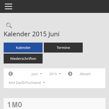
Toggle navigation
Rechercheauswahl
Kalender 2015 Juni
Kalender
Termine
Niederschriften
Juni
2015
Aktuell
Amt Darß/Fischland
1
MO