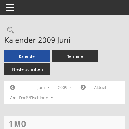
Toggle navigation
Rechercheauswahl
Kalender 2009 Juni
Kalender
Termine
Niederschriften
Juni
2009
Aktuell
Amt Darß/Fischland
1
MO