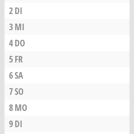
2
DI
3
MI
4
DO
5
FR
6
SA
7
SO
8
MO
9
DI