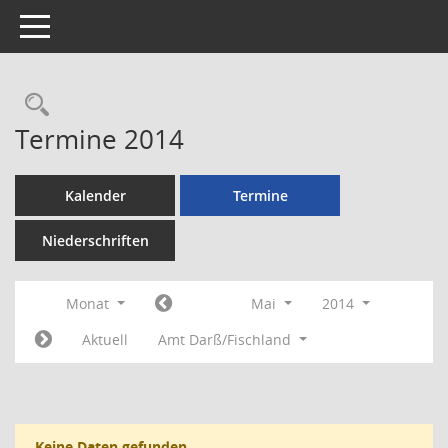
Toggle navigation
Rechercheauswahl
Termine 2014
Kalender
Termine
Niederschriften
Monat
Mai
2014
Aktuell
Amt Darß/Fischland
Keine Daten gefunden.