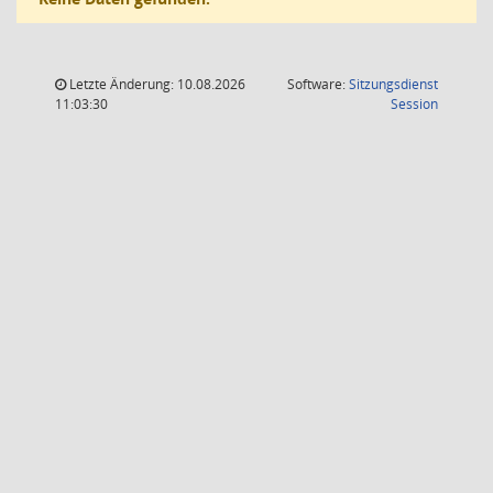
Letzte Änderung: 10.08.2026
Software:
Sitzungsdienst
(Wird in
11:03:30
Session