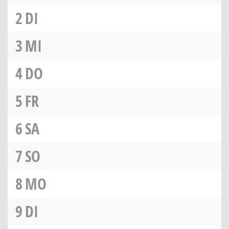
2
DI
3
MI
4
DO
5
FR
6
SA
7
SO
8
MO
9
DI