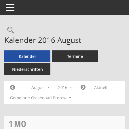
Toggle navigation
Rechercheauswahl
Kalender 2016 August
Kalender
Termine
Niederschriften
August
2016
Aktuell
Gemeinde Ostseebad Prerow
1
MO