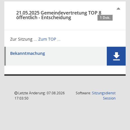
21.05.2025 Gemeindevertretung TOP 8
öffentlich - Entscheidung
1 Dok.
Zur Sitzung ...
Zum TOP ...
Bekanntmachung
Letzte Änderung: 07.08.2026
Software:
Sitzungsdienst
(Wird in
17:03:50
Session