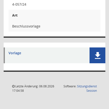
4-057/24
Art
Beschlussvorlage
Vorlage
Letzte Änderung: 06.08.2026
Software:
Sitzungsdienst
(Wird in
17:04:58
Session