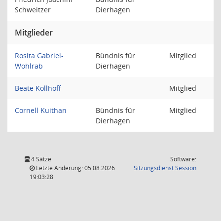
Schweitzer
Dierhagen
Mitglieder
Rosita Gabriel-
Bündnis für
Mitglied
Wohlrab
Dierhagen
Beate Kollhoff
Mitglied
Cornell Kuithan
Bündnis für
Mitglied
Dierhagen
4 Sätze
Software:
(Wird in
Letzte Änderung: 05.08.2026
Sitzungsdienst
Session
19:03:28