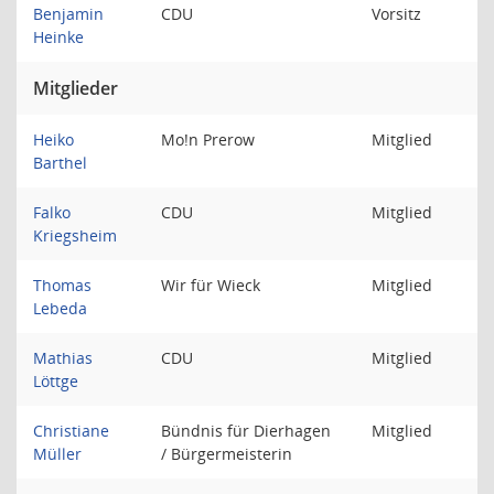
Benjamin
CDU
Vorsitz
Heinke
Mitglieder
Heiko
Mo!n Prerow
Mitglied
Barthel
Falko
CDU
Mitglied
Kriegsheim
Thomas
Wir für Wieck
Mitglied
Lebeda
Mathias
CDU
Mitglied
Löttge
Christiane
Bündnis für Dierhagen
Mitglied
Müller
/ Bürgermeisterin