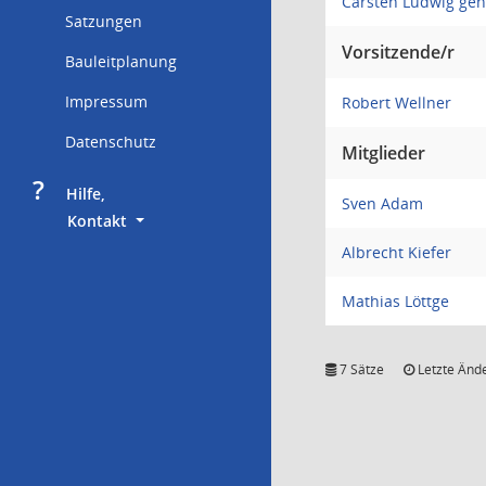
Carsten Ludwig gen
Satzungen
Vorsitzende/r
Bauleitplanung
Impressum
Robert Wellner
Datenschutz
Mitglieder
?
     Hilfe,
Sven Adam
        Kontakt
Albrecht Kiefer
Mathias Löttge
7 Sätze
Letzte Ände