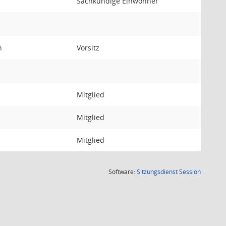
Sachkundige Einwohner
rn
Vorsitz
Mitglied
Mitglied
Mitglied
(Wird in
Software:
Sitzungsdienst
Session