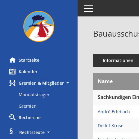
Toggle navigation
Bauausschus
Startseite
Informationen
Kalender
Name
Gremien & Mitglieder
Mandatsträger
Sachkundigen Ei
Gremien
André Erlebach
Recherche
Detlef Kruse
§
     Rechtstexte