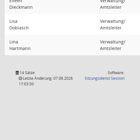
Eileen
Verwaltung/
Dieckmann
Amtsleiter
Lisa
Verwaltung/
Dobiasch
Amtsleiter
Lina
Verwaltung/
Hartmann
Amtsleiter
14 Sätze
Software:
(Wird in
Letzte Änderung: 07.08.2026
Sitzungsdienst
Session
17:03:50