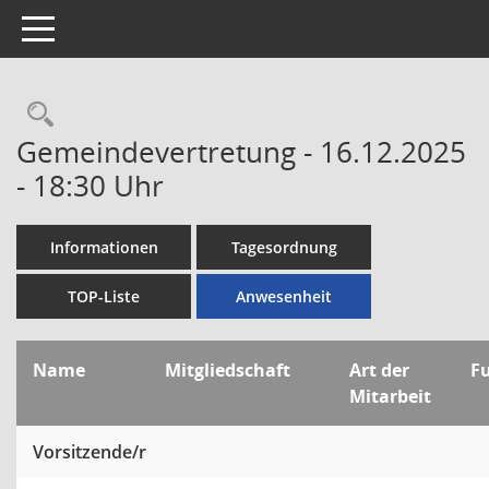
Toggle navigation
Rechercheauswahl
Gemeindevertretung - 16.12.2025
- 18:30 Uhr
Informationen
Tagesordnung
TOP-Liste
Anwesenheit
Name
Mitgliedschaft
Art der
F
Mitarbeit
Vorsitzende/r