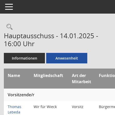
Toggle navigation
Rechercheauswahl
Hauptausschuss - 14.01.2025 -
16:00 Uhr
Informationen
Anwesenheit
Name
Mitgliedschaft
Art der
Funkti
Mitarbeit
Vorsitzende/r
Thomas
Wir für Wieck
Vorsitz
Bürgerme
Lebeda