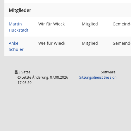
Mitglieder
Martin
Wir für Wieck
Mitglied
Gemeinde
Hückstädt
Anke
Wie für Wieck
Mitglied
Gemeinde
Schüler
3 Sätze
Software:
(Wird in
Letzte Änderung: 07.08.2026
Sitzungsdienst
Session
17:03:50