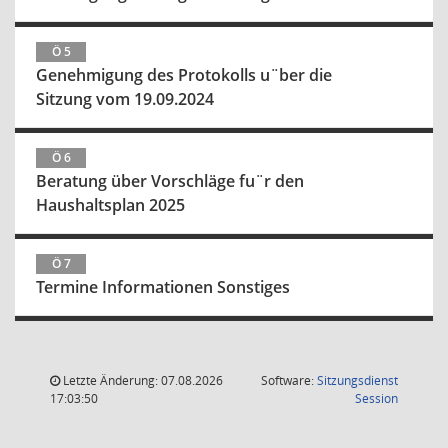
Ö 5
Genehmigung des Protokolls u¨ber die
Sitzung vom 19.09.2024
Ö 6
Beratung über Vorschläge fu¨r den
Haushaltsplan 2025
Ö 7
Termine Informationen Sonstiges
Letzte Änderung: 07.08.2026
Software:
Sitzungsdienst
(Wird in
17:03:50
Session