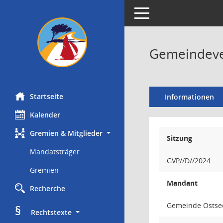
Toggle navigation
Gemeindever
Startseite
Informationen
Kalender
Gremien & Mitglieder
Sitzung
Mandatsträger
GVP//D//2024
Gremien
Mandant
Recherche
Gemeinde Ostse
§
     Rechtstexte