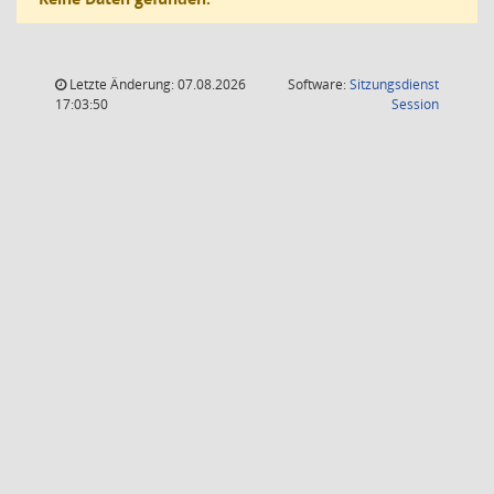
Letzte Änderung: 07.08.2026
Software:
Sitzungsdienst
(Wird in
17:03:50
Session