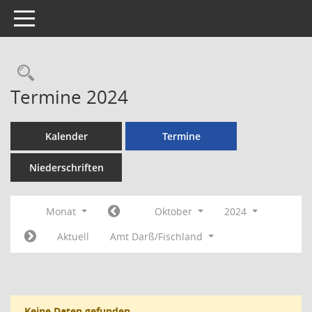
Toggle navigation
Rechercheauswahl
Termine 2024
Kalender
Termine
Niederschriften
Monat
Oktober
2024
Aktuell
Amt Darß/Fischland
Keine Daten gefunden.