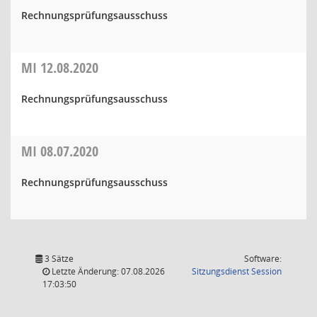
Rechnungsprüfungsausschuss
MI
12.08.2020
Rechnungsprüfungsausschuss
MI
08.07.2020
Rechnungsprüfungsausschuss
3 Sätze
Software:
(Wird in
Letzte Änderung: 07.08.2026
Sitzungsdienst
Session
17:03:50