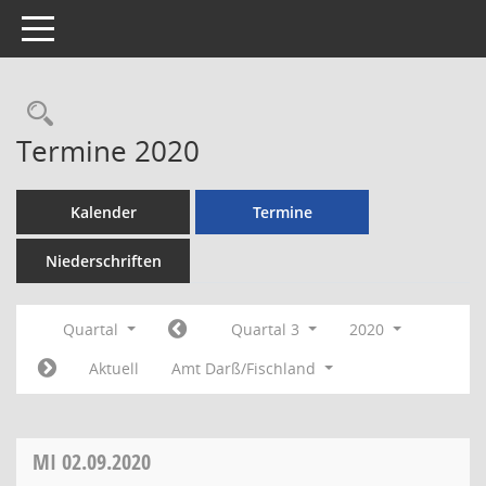
Toggle navigation
Rechercheauswahl
Termine 2020
Kalender
Termine
Niederschriften
Quartal
Quartal 3
2020
Aktuell
Amt Darß/Fischland
MI
02.09.2020