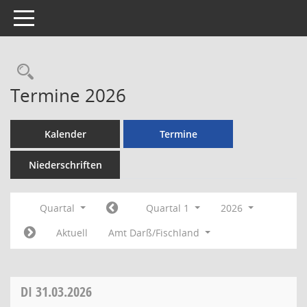
Toggle navigation
Rechercheauswahl
Termine 2026
Kalender
Termine
Niederschriften
Quartal
Quartal 1
2026
Aktuell
Amt Darß/Fischland
DI
31.03.2026