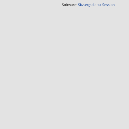
(Wird in
Software:
Sitzungsdienst
Session