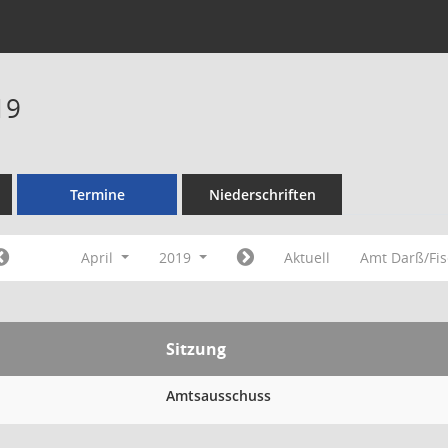
19
Termine
Niederschriften
April
2019
Aktuell
Amt Darß/Fi
Sitzung
Amtsausschuss