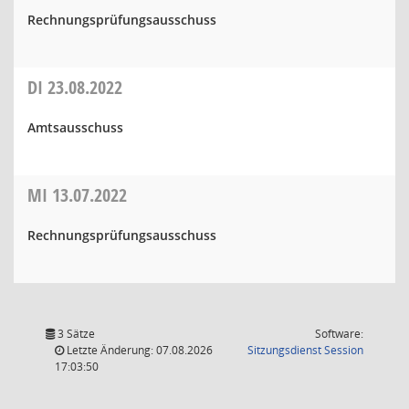
Rechnungsprüfungsausschuss
DI
23.08.2022
Amtsausschuss
MI
13.07.2022
Rechnungsprüfungsausschuss
3 Sätze
Software:
(Wird in
Letzte Änderung: 07.08.2026
Sitzungsdienst
Session
17:03:50