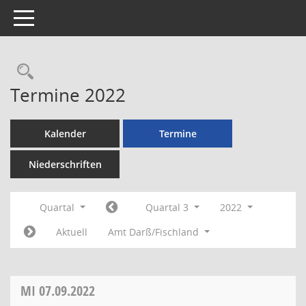
Toggle navigation
Rechercheauswahl
Termine 2022
Kalender
Termine
Niederschriften
Quartal
Quartal 3
2022
Aktuell
Amt Darß/Fischland
MI
07.09.2022