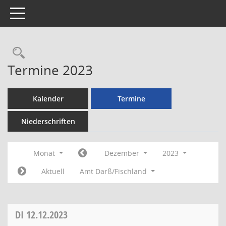
Toggle navigation
Rechercheauswahl
Termine 2023
Kalender
Termine
Niederschriften
Monat
Dezember
2023
Aktuell
Amt Darß/Fischland
DI
12.12.2023