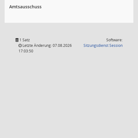
Amtsausschuss
1 Satz
Software:
(Wird in
Letzte Änderung: 07.08.2026
Sitzungsdienst
Session
17:03:50