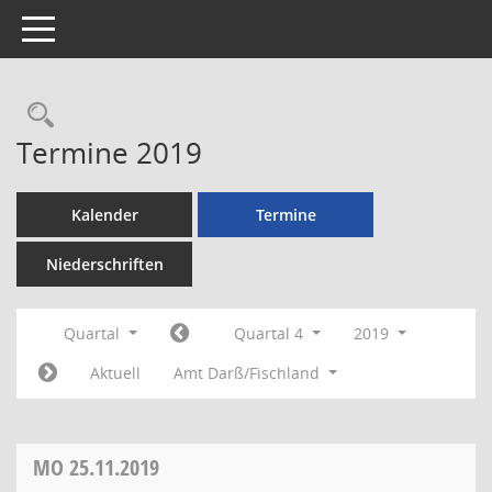
Toggle navigation
Rechercheauswahl
Termine 2019
Kalender
Termine
Niederschriften
Quartal
Quartal 4
2019
Aktuell
Amt Darß/Fischland
MO
25.11.2019