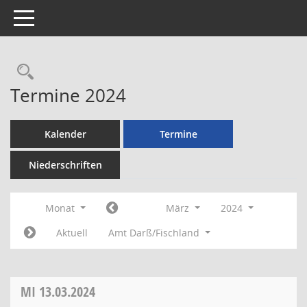
Toggle navigation
Rechercheauswahl
Termine 2024
Kalender
Termine
Niederschriften
Monat
März
2024
Aktuell
Amt Darß/Fischland
MI
13.03.2024