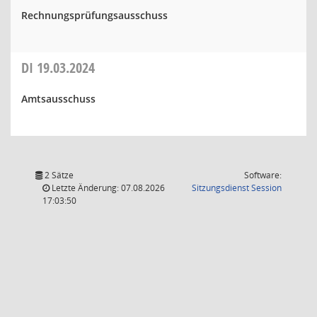
Rechnungsprüfungsausschuss
DI
19.03.2024
Amtsausschuss
2 Sätze
Software:
(Wird in
Letzte Änderung: 07.08.2026
Sitzungsdienst
Session
17:03:50