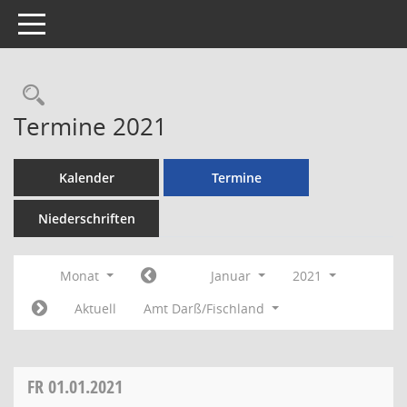
Toggle navigation
Rechercheauswahl
Termine 2021
Kalender
Termine
Niederschriften
Monat
Januar
2021
Aktuell
Amt Darß/Fischland
FR
01.01.2021