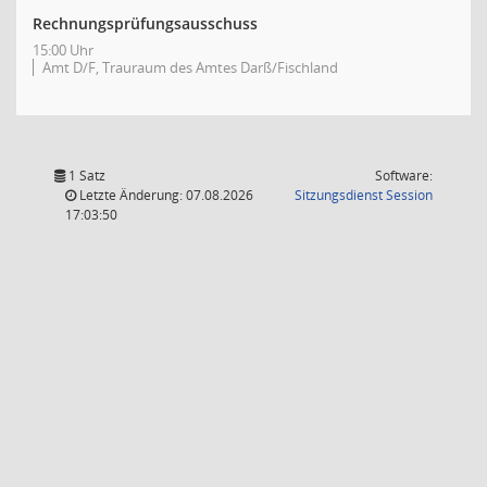
Rechnungsprüfungsausschuss
15:00 Uhr
Amt D/F, Trauraum des Amtes Darß/Fischland
1 Satz
Software:
(Wird in
Letzte Änderung: 07.08.2026
Sitzungsdienst
Session
17:03:50