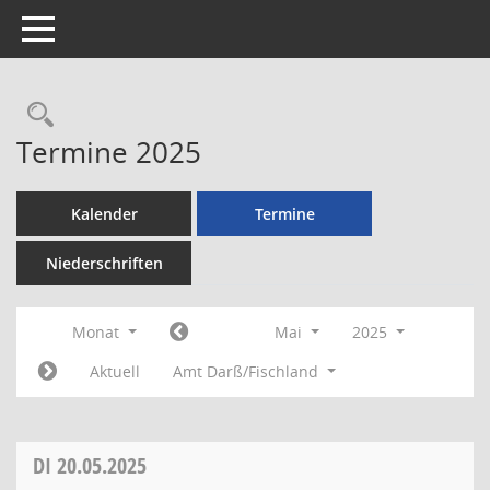
Toggle navigation
Rechercheauswahl
Termine 2025
Kalender
Termine
Niederschriften
Monat
Mai
2025
Aktuell
Amt Darß/Fischland
DI
20.05.2025