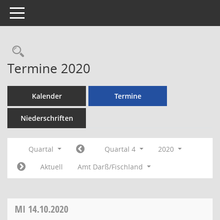
Toggle navigation
Rechercheauswahl
Termine 2020
Kalender
Termine
Niederschriften
Quartal
Quartal 4
2020
Aktuell
Amt Darß/Fischland
MI
14.10.2020