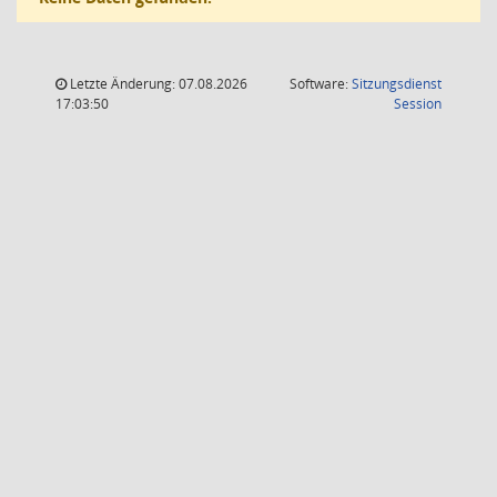
Letzte Änderung: 07.08.2026
Software:
Sitzungsdienst
(Wird in
17:03:50
Session