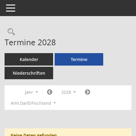
Toggle navigation
Rechercheauswahl
Termine 2028
Kalender
Termine
Niederschriften
Jahr
2028
Amt Darß/Fischland
Keine Daten gefunden.