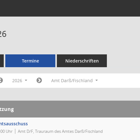
26
Termine
Niederschriften
2026
Amt Darß/Fischland
itzung
mtsausschuss
:00 Uhr
Amt D/F, Trauraum des Amtes Darß/Fischland