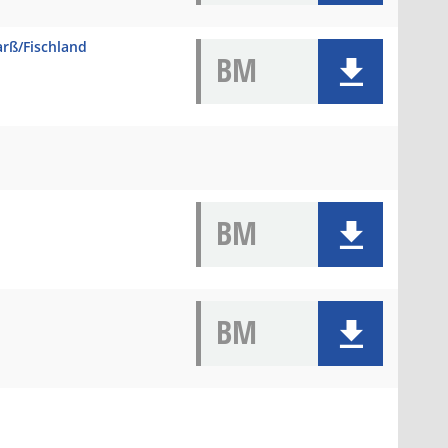
rß/Fischland
BM
BM
BM