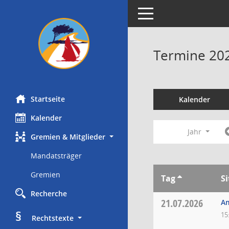
Toggle navigation
Termine 20
Startseite
Kalender
Kalender
Jahr
Gremien & Mitglieder
Mandatsträger
Gremien
Tag
S
Recherche
21.07.2026
A
§
15
     Rechtstexte