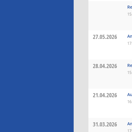
Re
15
27.05.2026
A
17
28.04.2026
Re
15
21.04.2026
Au
16
31.03.2026
A
17