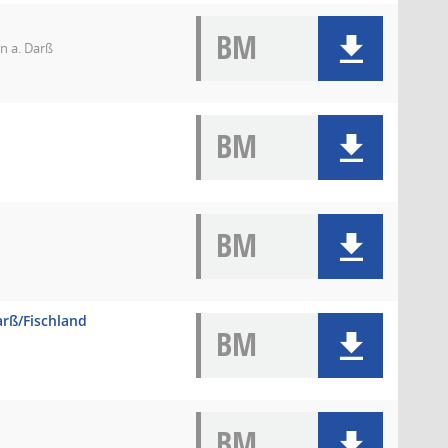
BM
n a. Darß
BM
BM
rß/Fischland
BM
BM