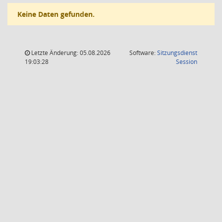
Keine Daten gefunden.
Letzte Änderung: 05.08.2026
Software:
Sitzungsdienst
(Wird in
19:03:28
Session