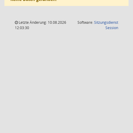
Letzte Änderung: 10.08.2026
Software:
Sitzungsdienst
(Wird in
12:03:30
Session