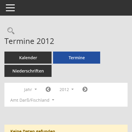
Toggle navigation
Rechercheauswahl
Termine 2012
Kalender
Termine
Niederschriften
Jahr
2012
Amt Darß/Fischland
Keine Daten gefunden.