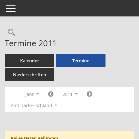
Toggle navigation
Rechercheauswahl
Termine 2011
Kalender
Termine
Niederschriften
Jahr
2011
Amt Darß/Fischland
Keine Daten gefunden.