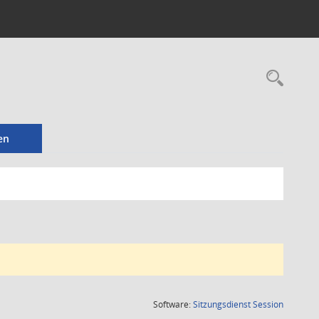
Rec
en
(Wird in
Software:
Sitzungsdienst
Session