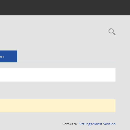
Rec
en
(Wird in
Software:
Sitzungsdienst
Session