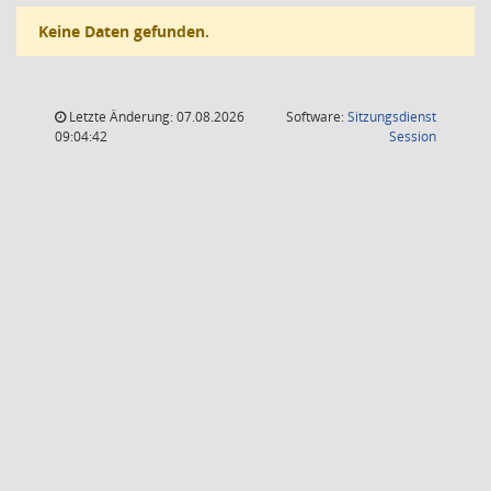
Keine Daten gefunden.
Letzte Änderung: 07.08.2026
Software:
Sitzungsdienst
(Wird in
09:04:42
Session