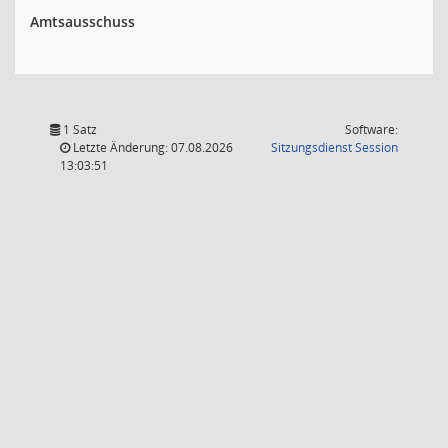
Amtsausschuss
1 Satz
Software:
(Wird in
Letzte Änderung: 07.08.2026
Sitzungsdienst
Session
13:03:51