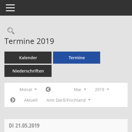
Toggle navigation
Rechercheauswahl
Termine 2019
Kalender
Termine
Niederschriften
Monat
Mai
2019
Aktuell
Amt Darß/Fischland
DI
21.05.2019