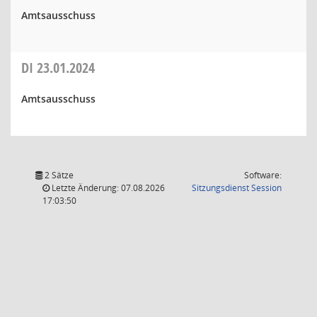
Amtsausschuss
DI
23.01.2024
Amtsausschuss
2 Sätze
Software:
(Wird in
Letzte Änderung: 07.08.2026
Sitzungsdienst
Session
17:03:50