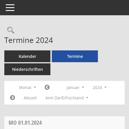
Toggle navigation
Rechercheauswahl
Termine 2024
Kalender
Termine
Niederschriften
Monat
Januar
2024
Aktuell
Amt Darß/Fischland
MO
01.01.2024