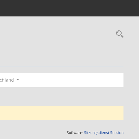
Rec
schland
(Wird in
Software:
Sitzungsdienst
Session