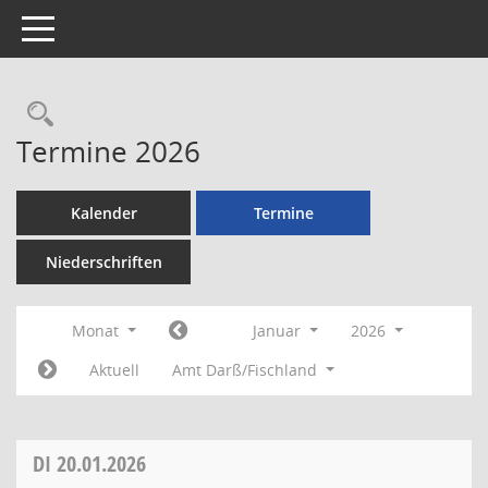
Toggle navigation
Rechercheauswahl
Termine 2026
Kalender
Termine
Niederschriften
Monat
Januar
2026
Aktuell
Amt Darß/Fischland
DI
20.01.2026