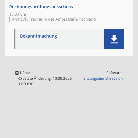
Rechnungsprüfungsausschuss
15:00 Uhr
Amt D/F, Trauraum des Amtes Darß/Fischland
Bekanntmachung
1 Satz
Software:
(Wird in
Letzte Änderung: 10.08.2026
Sitzungsdienst
Session
12:03:30